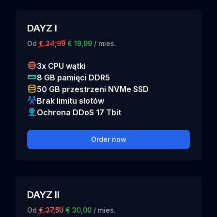
DAYZ I
Od
€ 24,99
€ 19,99
/ mies.
3x CPU wątki
8 GB pamięci DDR5
50 GB przestrzeni NVMe SSD
Brak limitu slotów
Ochrona DDoS 17 Tbit
Order now
DAYZ II
Od
€ 37,50
€ 30,00
/ mies.