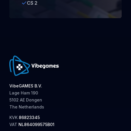
CS 2
VibeGAMES B.V.
Lage Ham 190
5102 AE Dongen
The Netherlands
KVK
86823345
VAT
NL864099575B01