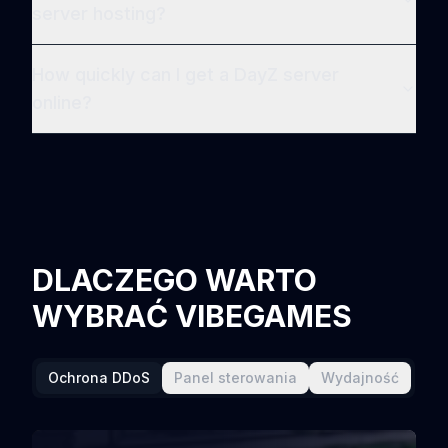
server hosting?
How quickly can I get a DayZ server
online?
DLACZEGO WARTO
WYBRAĆ VIBEGAMES
Ochrona DDoS
Panel sterowania
Wydajność