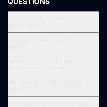
QUESTIONS
What hardware is recommended for DayZ
server hosting?
How many players can a DayZ server
support?
Can I install mods from the Steam
Workshop on my DayZ server?
Can I use a custom map on my DayZ
server?
Is DDoS protection included with DayZ