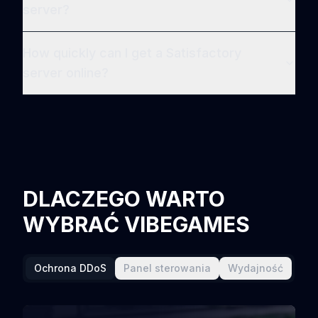
server?
How quickly can I get a Satisfactory
server online?
DLACZEGO WARTO
WYBRAĆ VIBEGAMES
Ochrona DDoS
Panel sterowania
Wydajność