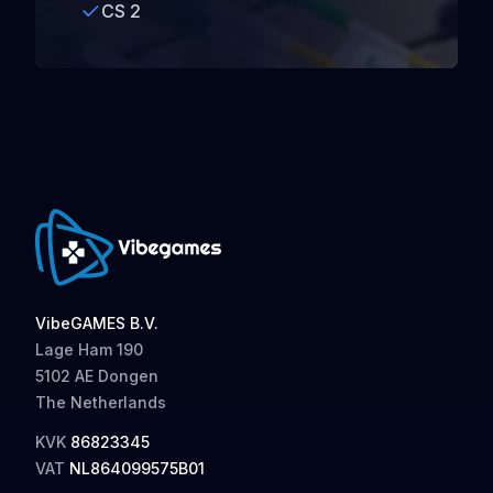
CS 2
VibeGAMES B.V.
Lage Ham 190
5102 AE Dongen
The Netherlands
KVK
86823345
VAT
NL864099575B01