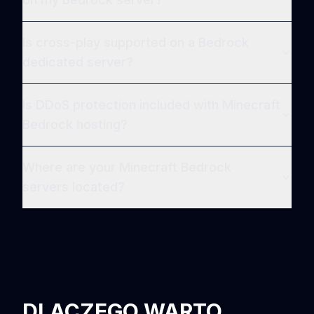
Is cross-play supported on a Bedrock
dedicated server?
Is DDoS protection included with Minecraft
Bedrock hosting?
Where are your Minecraft Bedrock
servers located?
DLACZEGO WARTO