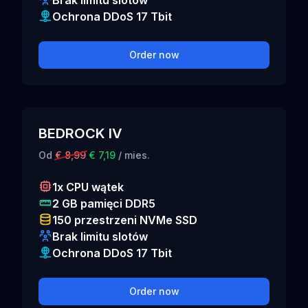
Brak limitu slotów
Ochrona DDoS 17 Tbit
Order now
BEDROCK IV
Od
€ 8,99
€ 7,19
/ mies.
1x CPU wątek
2 GB pamięci DDR5
150 przestrzeni NVMe SSD
Brak limitu slotów
Ochrona DDoS 17 Tbit
Order now