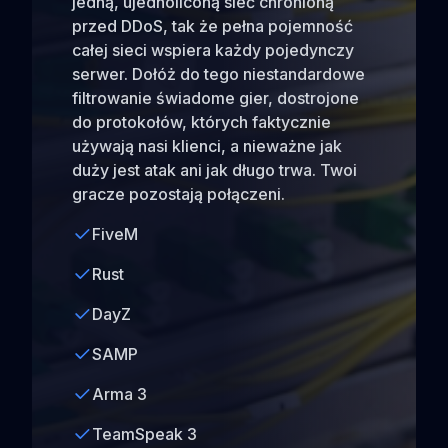
jedną, ujednoliconą sieć chronioną
przed DDoS, tak że pełna pojemność
całej sieci wspiera każdy pojedynczy
serwer. Dołóż do tego niestandardowe
filtrowanie świadome gier, dostrojone
do protokołów, których faktycznie
używają nasi klienci, a nieważne jak
duży jest atak ani jak długo trwa. Twoi
gracze pozostają połączeni.
FiveM
Rust
DayZ
SAMP
Arma 3
TeamSpeak 3