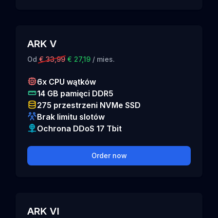
ARK V
Od
€ 33,99
€ 27,19
/ mies.
6x CPU wątków
14 GB pamięci DDR5
275 przestrzeni NVMe SSD
Brak limitu slotów
Ochrona DDoS 17 Tbit
Order now
ARK VI