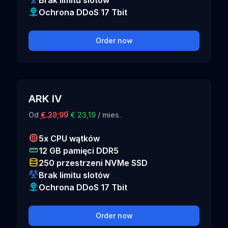
Brak limitu slotów
Ochrona DDoS 17 Tbit
Order now
ARK IV
Od
€ 28,99
€ 23,19
/ mies.
5x CPU wątków
12 GB pamięci DDR5
250 przestrzeni NVMe SSD
Brak limitu slotów
Ochrona DDoS 17 Tbit
Order now