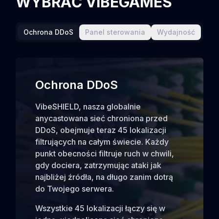
WYBRAĆ VIBEGAMES
Ochrona DDoS
Panel sterowania
Wydajność
Ochrona DDoS
VibeSHIELD, nasza globalnie
anycastowana sieć chroniona przed
DDoS, obejmuje teraz 45 lokalizacji
filtrujących na całym świecie. Każdy
punkt obecności filtruje ruch w chwili,
gdy dociera, zatrzymując ataki jak
najbliżej źródła, na długo zanim dotrą
do Twojego serwera.
Wszystkie 45 lokalizacji łączy się w