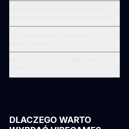
How do I configure custom rates like XP,
taming and harvesting on my ARK server?
Is DDoS protection included with ARK
server hosting?
How quickly can I get my ARK server
online?
DLACZEGO WARTO