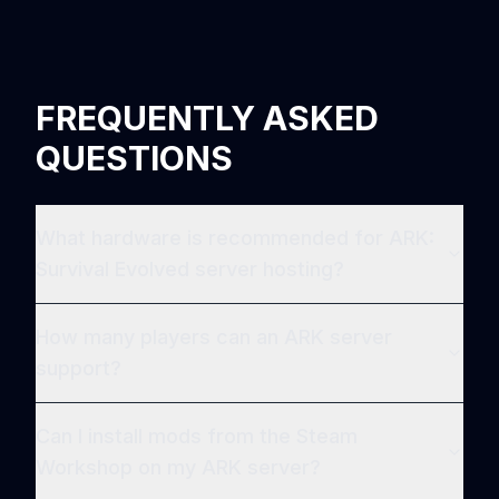
FREQUENTLY ASKED
QUESTIONS
What hardware is recommended for ARK:
Survival Evolved server hosting?
How many players can an ARK server
support?
Can I install mods from the Steam
Workshop on my ARK server?