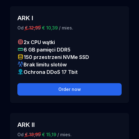
ARK I
Od
€ 12,99
€ 10,39
/ mies.
2x CPU wątki
6 GB pamięci DDR5
150 przestrzeni NVMe SSD
Brak limitu slotów
Ochrona DDoS 17 Tbit
Order now
ARK II
Od
€ 18,99
€ 15,19
/ mies.