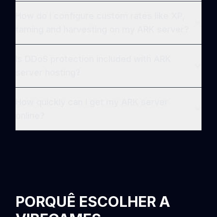
How do I configure custom rates like XP,
taming and harvesting on my ARK server?
Is DDoS protection included with ARK
server hosting?
How quickly can I get my ARK server
online?
PORQUÊ ESCOLHER A