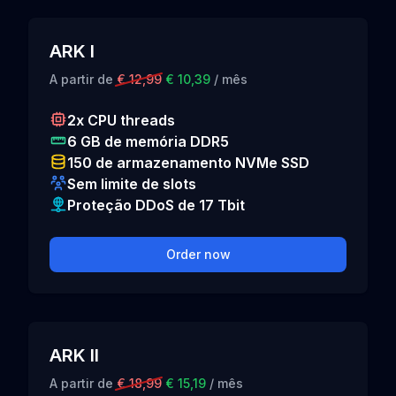
ARK I
A partir de
€ 12,99
€ 10,39
/ mês
2x CPU threads
6 GB de memória DDR5
150 de armazenamento NVMe SSD
Sem limite de slots
Proteção DDoS de 17 Tbit
Order now
ARK II
A partir de
€ 18,99
€ 15,19
/ mês