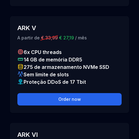
ARK V
A partir de
€ 33,99
€ 27,19
/ mês
6x CPU threads
14 GB de memória DDR5
275 de armazenamento NVMe SSD
Sem limite de slots
Proteção DDoS de 17 Tbit
Order now
ARK VI