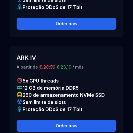
Sem limite de slots
Proteção DDoS de 17 Tbit
Order now
ARK IV
A partir de
€ 28,99
€ 23,19
/ mês
5x CPU threads
12 GB de memória DDR5
250 de armazenamento NVMe SSD
Sem limite de slots
Proteção DDoS de 17 Tbit
Order now