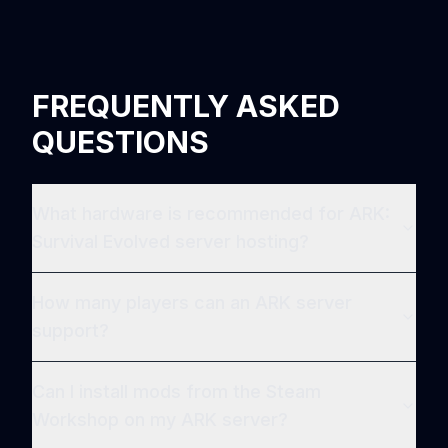
FREQUENTLY ASKED
QUESTIONS
What hardware is recommended for ARK:
Survival Evolved server hosting?
How many players can an ARK server
support?
Can I install mods from the Steam
Workshop on my ARK server?