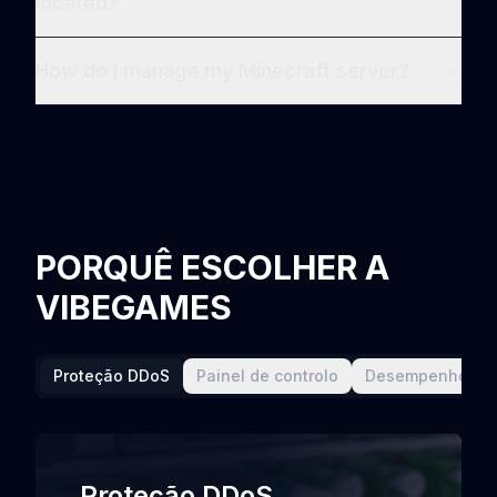
located?
How do I manage my Minecraft server?
PORQUÊ ESCOLHER A
VIBEGAMES
Proteção DDoS
Painel de controlo
Desempenho
Proteção DDoS