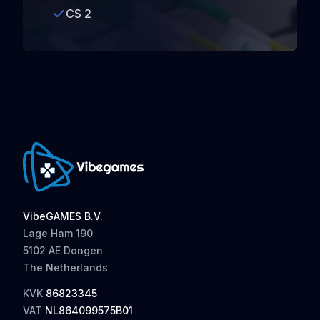
CS 2
VibeGAMES B.V.
Lage Ham 190
5102 AE Dongen
The Netherlands
KVK
86823345
VAT
NL864099575B01