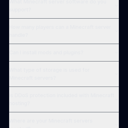
What Minecraft server software do you
support?
How many players can a Minecraft server
handle?
Can I install mods and plugins?
What type of storage is used for
Minecraft servers?
Is DDoS protection included with Minecraft
hosting?
Where are your Minecraft servers