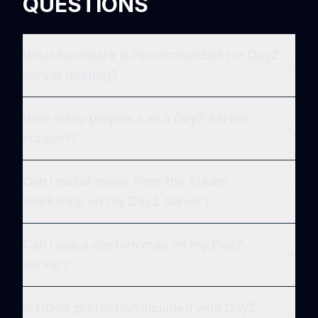
QUESTIONS
What hardware is recommended for DayZ
server hosting?
How many players can a DayZ server
support?
Can I install mods from the Steam
Workshop on my DayZ server?
Can I use a custom map on my DayZ
server?
Is DDoS protection included with DayZ