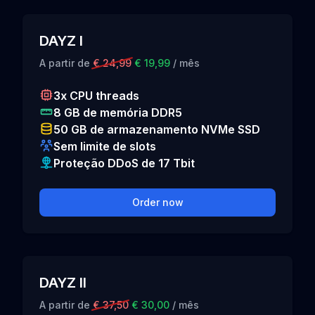
DAYZ I
A partir de
€ 24,99
€ 19,99
/ mês
3x CPU threads
8 GB de memória DDR5
50 GB de armazenamento NVMe SSD
Sem limite de slots
Proteção DDoS de 17 Tbit
Order now
DAYZ II
A partir de
€ 37,50
€ 30,00
/ mês