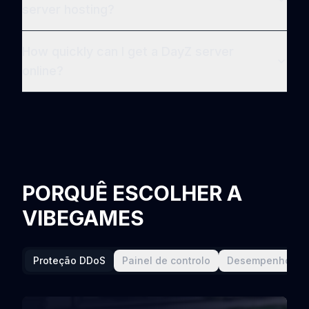
server hosting?
How quickly can I get a DayZ server
online?
PORQUÊ ESCOLHER A
VIBEGAMES
Proteção DDoS
Painel de controlo
Desempenho