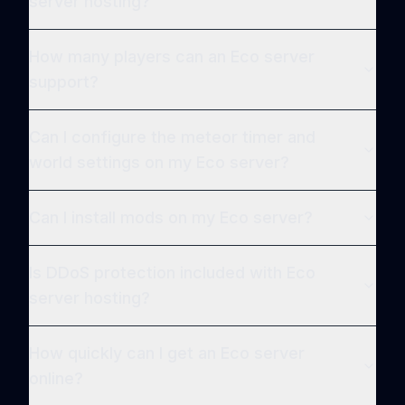
server hosting?
How many players can an Eco server
support?
Can I configure the meteor timer and
world settings on my Eco server?
Can I install mods on my Eco server?
Is DDoS protection included with Eco
server hosting?
How quickly can I get an Eco server
online?