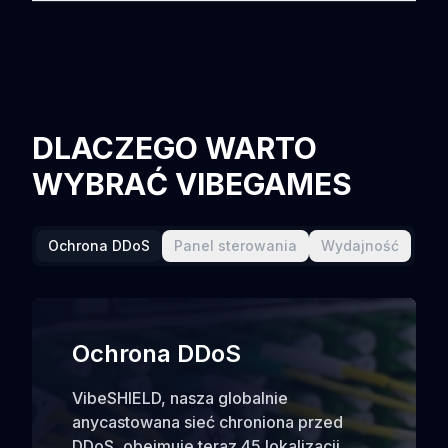
DLACZEGO WARTO
WYBRAĆ VIBEGAMES
Ochrona DDoS
Panel sterowania
Wydajność
Ochrona DDoS
VibeSHIELD, nasza globalnie
anycastowana sieć chroniona przed
DDoS, obejmuje teraz 45 lokalizacji