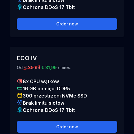
Brak limitu slotów
Ochrona DDoS 17 Tbit
Order now
ECO IV
Od
€ 39,99
€ 31,99
/ mies.
8x CPU wątków
16 GB pamięci DDR5
300 przestrzeni NVMe SSD
Brak limitu slotów
Ochrona DDoS 17 Tbit
Order now