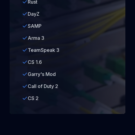
Rust
DayZ
SAMP
Arma 3
TeamSpeak 3
CS 1.6
Garry's Mod
Call of Duty 2
CS 2