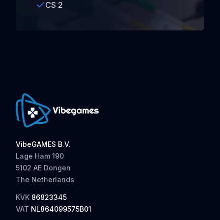
CS 2
VibeGAMES B.V.
Lage Ham 190
5102 AE Dongen
The Netherlands
KVK
86823345
VAT
NL864099575B01