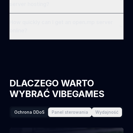
server hosting?
How quickly can I get an open.mp server
online?
DLACZEGO WARTO
WYBRAĆ VIBEGAMES
Ochrona DDoS
Panel sterowania
Wydajność