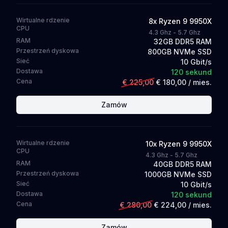
Wirtualne rdzenie
8
x
Ryzen 9 9950X
CPU
4.3 Ghz - 5.7 Ghz
RAM
32GB DDR5 RAM
Przestrzeń dyskowa
800GB NVMe SSD
Sieć
10 Gbit/s
Dostawa
120 sekund
Cena
€ 225,00
€ 180,00
/ mies.
Zamów
Wirtualne rdzenie
10
x
Ryzen 9 9950X
CPU
4.3 Ghz - 5.7 Ghz
RAM
40GB DDR5 RAM
Przestrzeń dyskowa
1000GB NVMe SSD
Sieć
10 Gbit/s
Dostawa
120 sekund
Cena
€ 280,00
€ 224,00
/ mies.
Zamów