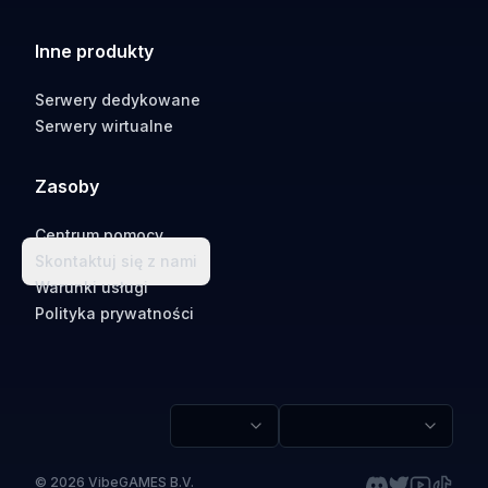
Inne produkty
Serwery dedykowane
Serwery wirtualne
Zasoby
Centrum pomocy
Skontaktuj się z nami
Warunki usługi
Polityka prywatności
©
2026
VibeGAMES B.V.