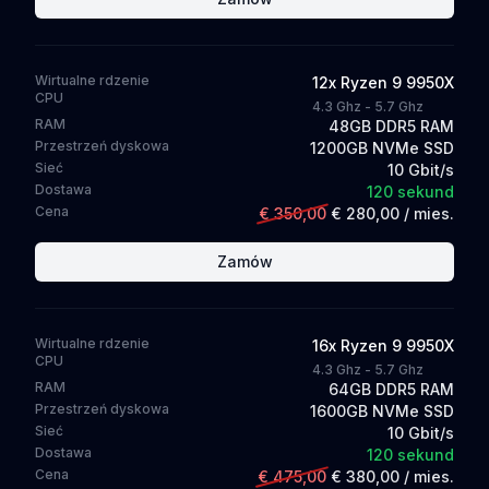
Wirtualne rdzenie
12
x
Ryzen 9 9950X
CPU
4.3 Ghz - 5.7 Ghz
RAM
48GB DDR5 RAM
Przestrzeń dyskowa
1200GB NVMe SSD
Sieć
10 Gbit/s
Dostawa
120 sekund
Cena
€ 350,00
€ 280,00
/ mies.
Zamów
Wirtualne rdzenie
16
x
Ryzen 9 9950X
CPU
4.3 Ghz - 5.7 Ghz
RAM
64GB DDR5 RAM
Przestrzeń dyskowa
1600GB NVMe SSD
Sieć
10 Gbit/s
Dostawa
120 sekund
Cena
€ 475,00
€ 380,00
/ mies.