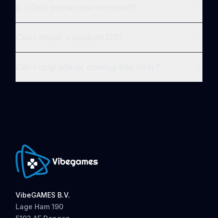
Is DDoS protection included?
Can I install a custom OS?
Can I upgrade or downgrade later?
VibeGAMES B.V.
Lage Ham 190