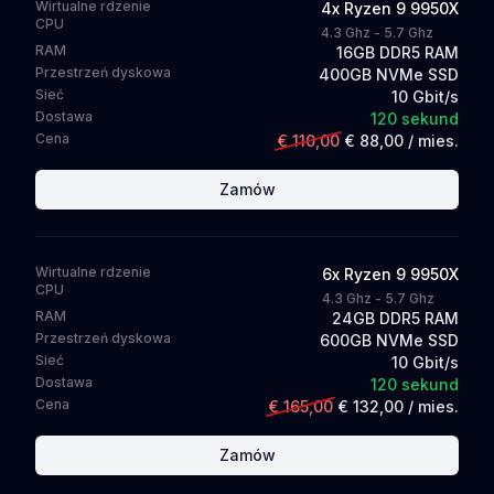
Wirtualne rdzenie
4
x
Ryzen 9 9950X
CPU
4.3 Ghz - 5.7 Ghz
RAM
16GB DDR5 RAM
Przestrzeń dyskowa
400GB NVMe SSD
Sieć
10 Gbit/s
Dostawa
120 sekund
Cena
€ 110,00
€ 88,00
/ mies.
Zamów
Wirtualne rdzenie
6
x
Ryzen 9 9950X
CPU
4.3 Ghz - 5.7 Ghz
RAM
24GB DDR5 RAM
Przestrzeń dyskowa
600GB NVMe SSD
Sieć
10 Gbit/s
Dostawa
120 sekund
Cena
€ 165,00
€ 132,00
/ mies.
Zamów