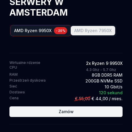
SERWERY W
AMSTERDAM
AMD
Ryzen 9950X
AMD
Ryzen 7950X
-20%
Wirtualne rdzenie
2
x
Ryzen 9 9950X
CPU
4.3 Ghz - 5.7 Ghz
RAM
8GB DDR5 RAM
Przestrzeń dyskowa
200GB NVMe SSD
Sieć
10 Gbit/s
Dostawa
120 sekund
Cena
€ 55,00
€ 44,00
/ mies.
Zamów