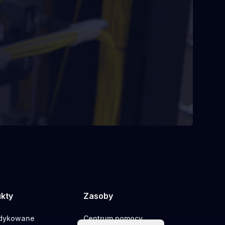
ukty
Zasoby
edykowane
Centrum pomocy