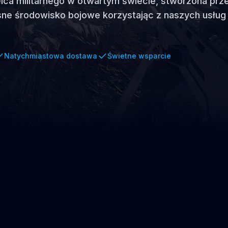
lca militarnego w otwartym świecie, stworzona prz
sne środowisko bojowe korzystając z naszych usług
Natychmiastowa dostawa
Świetne wsparcie