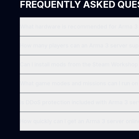
FREQUENTLY ASKED QUE
What hardware is recommended for Arma 3 
How many players can an Arma 3 server sup
Can I install mods from the Steam Worksho
What game modes and missions can I run on
Is DDoS protection included with Arma 3 ser
How quickly can I get an Arma 3 server onlin