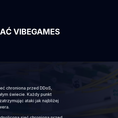
AĆ VIBEGAMES
ieć chroniona przed DDoS,
 całym świecie. Każdy punkt
zatrzymując ataki jak najbliżej
wera.
jednoliconą sieć chronioną przed