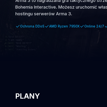
Arma 3 to nagradzana gra taktycznego strze
Bohemia Interactive. Możesz uruchomić wła
hostingu serwerów Arma 3.
Ochrona DDoS
AMD Ryzen 7950X
Online 24/7
PLANY