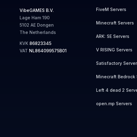
FiveM Servers
VibeGAMES B.V.
Lage Ham 190
Minecraft Servers
5102 AE Dongen
The Netherlands
ARK: SE Servers
KVK
86823345
V RISING Servers
VAT
NL864099575B01
Satisfactory Serve
Minecraft Bedrock 
Left 4 dead 2 Serv
open.mp Servers