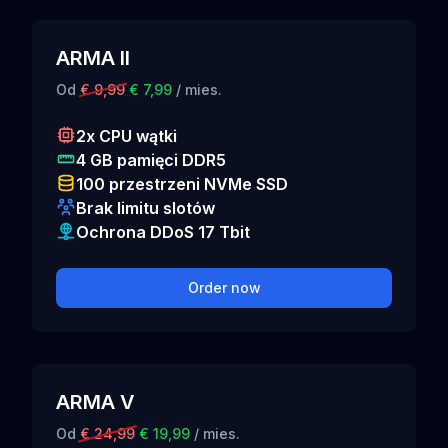
ARMA II
Od
€ 9,99
€ 7,99
/ mies.
2x CPU wątki
4 GB pamięci DDR5
100 przestrzeni NVMe SSD
Brak limitu slotów
Ochrona DDoS 17 Tbit
Order now
ARMA V
Od
€ 24,99
€ 19,99
/ mies.