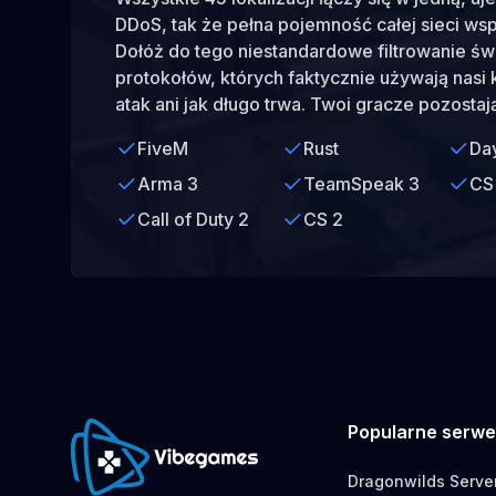
DDoS, tak że pełna pojemność całej sieci ws
Dołóż do tego niestandardowe filtrowanie św
protokołów, których faktycznie używają nasi k
atak ani jak długo trwa. Twoi gracze pozostaj
FiveM
Rust
Da
Arma 3
TeamSpeak 3
CS 
Call of Duty 2
CS 2
Popularne serwe
Dragonwilds Serve