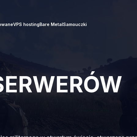
owane
VPS hosting
Bare Metal
Samouczki
 SERWERÓW