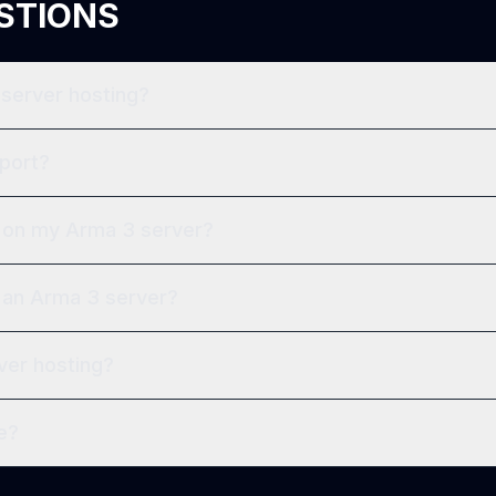
STIONS
server hosting?
port?
p on my Arma 3 server?
 an Arma 3 server?
ver hosting?
e?