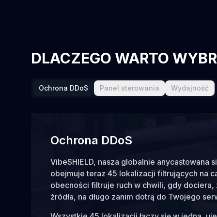
DLACZEGO WARTO WYBR
Ochrona DDoS
Panel sterowania
Wydajność
Ochrona DDoS
VibeSHIELD, nasza globalnie anycastowana s
obejmuje teraz 45 lokalizacji filtrujących na
obecności filtruje ruch w chwili, gdy dociera, 
źródła, na długo zanim dotrą do Twojego ser
Wszystkie 45 lokalizacji łączy się w jedną, u