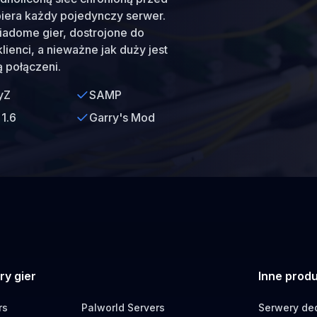
piera każdy pojedynczy serwer.
iadome gier, dostrojone do
lienci, a nieważne jak duży jest
ą połączeni.
yZ
SAMP
1.6
Garry's Mod
ry gier
Inne prod
rs
Palworld Servers
Serwery d