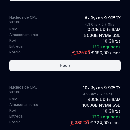
Núcleos de CPU
8
x
Ryzen 9 9950X
virtual
4.3 Ghz - 5.7 Ghz
RAM
32GB DDR5 RAM
Almacenamiento
800GB NVMe SSD
Red
10 Gbit/s
Entrega
120 segundos
Precio
€ 225,00
€ 180,00
/ mes
Pedir
Núcleos de CPU
10
x
Ryzen 9 9950X
virtual
4.3 Ghz - 5.7 Ghz
RAM
40GB DDR5 RAM
Almacenamiento
1000GB NVMe SSD
Red
10 Gbit/s
Entrega
120 segundos
Precio
€ 280,00
€ 224,00
/ mes