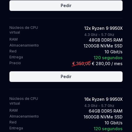
Pedir
Núcleos de CPU
12
x
Ryzen 9 9950X
virtual
4.3 Ghz - 5.7 Ghz
RAM
48GB DDR5 RAM
Almacenamiento
1200GB NVMe SSD
Red
10 Gbit/s
Entrega
120 segundos
Precio
€ 350,00
€ 280,00
/ mes
Pedir
Núcleos de CPU
16
x
Ryzen 9 9950X
virtual
4.3 Ghz - 5.7 Ghz
RAM
64GB DDR5 RAM
Almacenamiento
1600GB NVMe SSD
Red
10 Gbit/s
Entrega
120 segundos