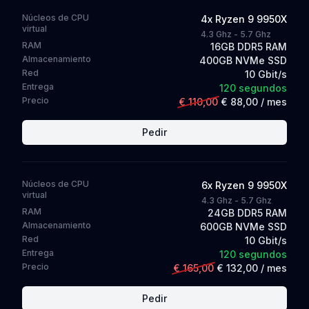
Núcleos de CPU
4
x
Ryzen 9 9950X
virtual
4.3 Ghz - 5.7 Ghz
RAM
16GB DDR5 RAM
Almacenamiento
400GB NVMe SSD
Red
10 Gbit/s
Entrega
120 segundos
Precio
€ 110,00
€ 88,00
/ mes
Pedir
Núcleos de CPU
6
x
Ryzen 9 9950X
virtual
4.3 Ghz - 5.7 Ghz
RAM
24GB DDR5 RAM
Almacenamiento
600GB NVMe SSD
Red
10 Gbit/s
Entrega
120 segundos
Precio
€ 165,00
€ 132,00
/ mes
Pedir