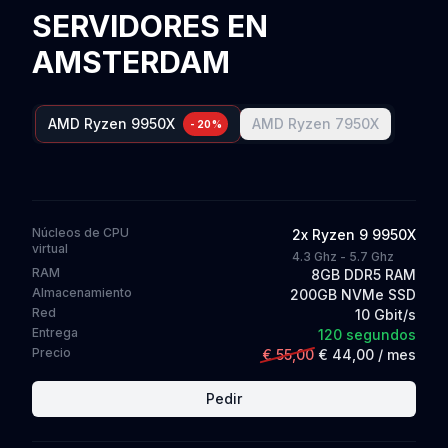
SERVIDORES EN
AMSTERDAM
AMD
Ryzen 9950X
AMD
Ryzen 7950X
-20%
Núcleos de CPU
2
x
Ryzen 9 9950X
virtual
4.3 Ghz - 5.7 Ghz
RAM
8GB DDR5 RAM
Almacenamiento
200GB NVMe SSD
Red
10 Gbit/s
Entrega
120 segundos
Precio
€ 55,00
€ 44,00
/ mes
Pedir