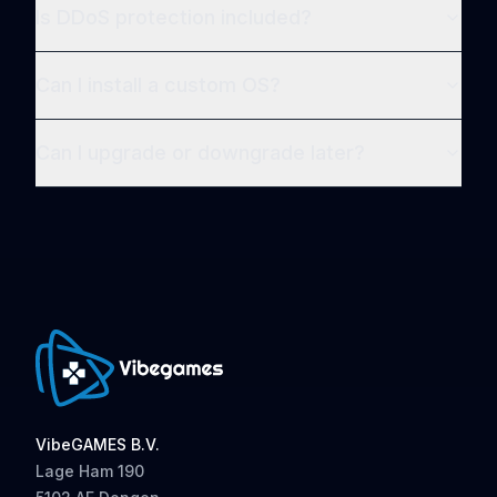
Is DDoS protection included?
Can I install a custom OS?
Can I upgrade or downgrade later?
VibeGAMES B.V.
Lage Ham 190