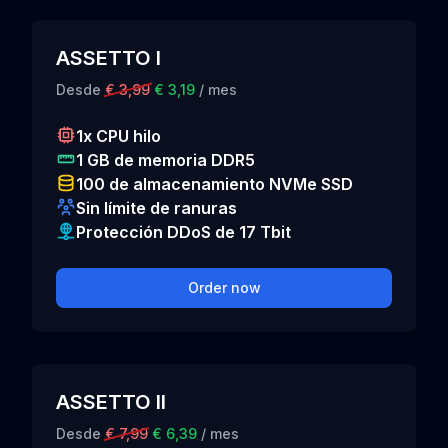
ASSETTO I
Desde
€ 3,99
€ 3,19
/ mes
1x CPU hilo
1 GB de memoria DDR5
100 de almacenamiento NVMe SSD
Sin límite de ranuras
Protección DDoS de 17 Tbit
Order now
ASSETTO II
Desde
€ 7,99
€ 6,39
/ mes