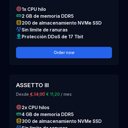
1x CPU hilo
2 GB de memoria DDR5
200 de almacenamiento NVMe SSD
Sin límite de ranuras
Protección DDoS de 17 Tbit
Order now
ASSETTO III
Desde
€ 14,00
€ 11,20
/ mes
2x CPU hilos
4 GB de memoria DDR5
300 de almacenamiento NVMe SSD