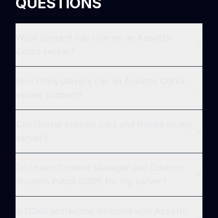
QUESTIONS
What content can I run on an Assetto
Corsa server?
How many players can an Assetto Corsa
server support?
Can I install custom cars and tracks on my
server?
Do I need Content Manager and Custom
Shaders Patch (CSP) for my server?
Is DDoS protection included with Assetto