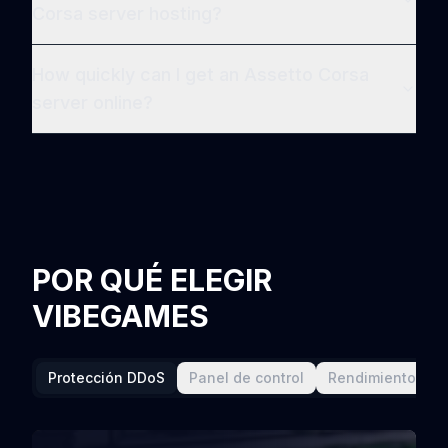
Corsa server hosting?
How quickly can I get an Assetto Corsa
server online?
POR QUÉ ELEGIR
VIBEGAMES
Protección DDoS
Panel de control
Rendimiento