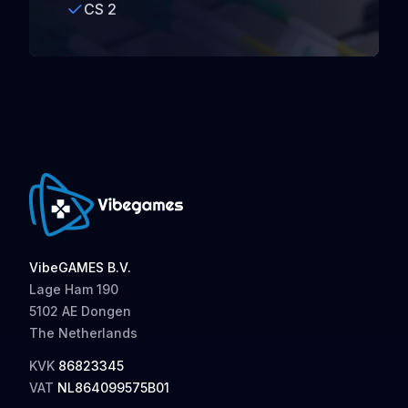
CS 2
VibeGAMES B.V.
Lage Ham 190
5102 AE Dongen
The Netherlands
KVK
86823345
VAT
NL864099575B01