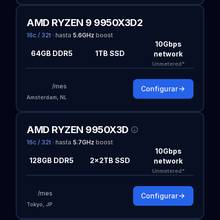
AMD RYZEN 9 9950X3D2
16c / 32t
·
hasta
5.6
GHz
boost
10Gbps
64GB DDR5
1TB SSD
network
Unmetered*
/mes
Configurar
Amsterdam, NL
AMD RYZEN 9950X3D
16c / 32t
·
hasta
5.7
GHz
boost
10Gbps
128GB DDR5
2×2TB SSD
network
Unmetered*
/mes
Configurar
Tokyo, JP