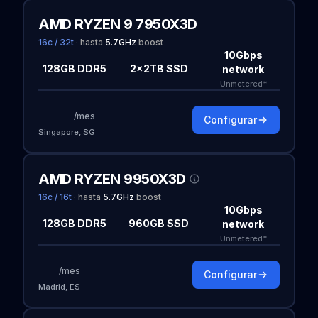
AMD RYZEN 9 7950X3D
16c / 32t
·
hasta
5.7
GHz
boost
10Gbps
128GB DDR5
2×2TB SSD
network
Unmetered*
/mes
Configurar
Singapore, SG
AMD RYZEN 9950X3D
16c / 16t
·
hasta
5.7
GHz
boost
10Gbps
128GB DDR5
960GB SSD
network
Unmetered*
/mes
Configurar
Madrid, ES