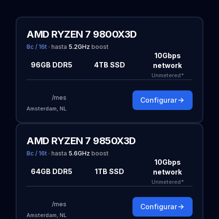
AMD RYZEN 7 9800X3D
8c / 16t
·
hasta
5.2
GHz
boost
10Gbps
96GB DDR5
4TB SSD
network
Unmetered*
/mes
Configurar
Amsterdam, NL
AMD RYZEN 7 9850X3D
8c / 16t
·
hasta
5.6
GHz
boost
10Gbps
64GB DDR5
1TB SSD
network
Unmetered*
/mes
Configurar
Amsterdam, NL