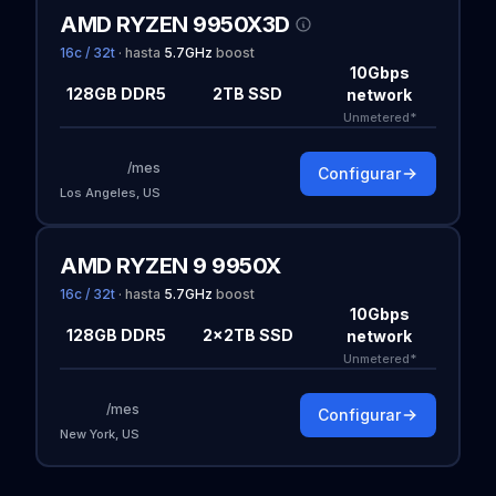
AMD RYZEN 9950X3D
16c / 32t
·
hasta
5.7
GHz
boost
10Gbps
128GB DDR5
2TB SSD
network
Unmetered*
/mes
Configurar
Los Angeles, US
AMD RYZEN 9 9950X
16c / 32t
·
hasta
5.7
GHz
boost
10Gbps
128GB DDR5
2×2TB SSD
network
Unmetered*
/mes
Configurar
New York, US