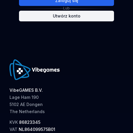
Zaloguj się
Lub
Utwórz konto
VibeGAMES B.V.
Lage Ham 190
5102 AE Dongen
The Netherlands
KVK
86823345
VAT
NL864099575B01