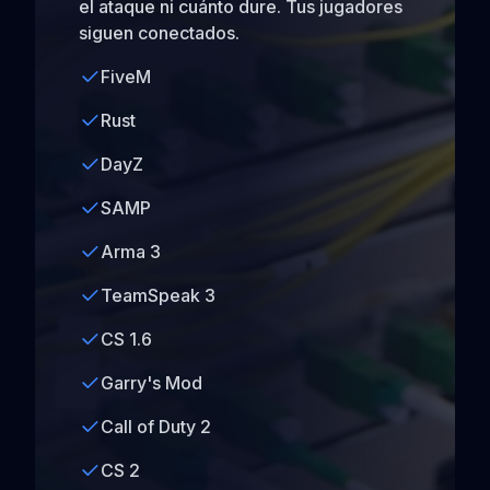
el ataque ni cuánto dure. Tus jugadores
siguen conectados.
FiveM
Rust
DayZ
SAMP
Arma 3
TeamSpeak 3
CS 1.6
Garry's Mod
Call of Duty 2
CS 2