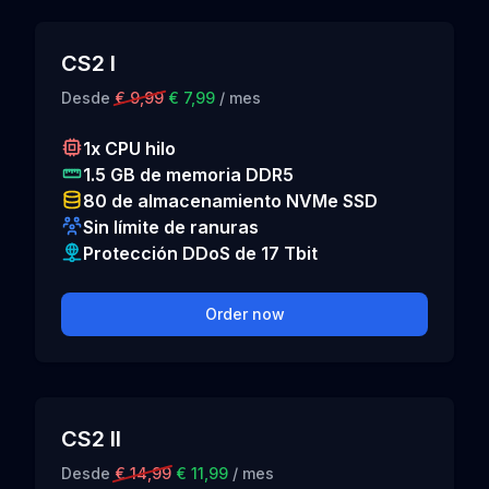
CS2 I
Desde
€ 9,99
€ 7,99
/ mes
1x CPU hilo
1.5 GB de memoria DDR5
80 de almacenamiento NVMe SSD
Sin límite de ranuras
Protección DDoS de 17 Tbit
Order now
CS2 II
Desde
€ 14,99
€ 11,99
/ mes