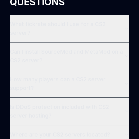
QUESTIONS
What tickrate should I use for a CS2
server?
Can I install SourceMod and MetaMod on a
CS2 server?
How many players can a CS2 server
support?
Is DDoS protection included with CS2
server hosting?
Where are your CS2 servers located?