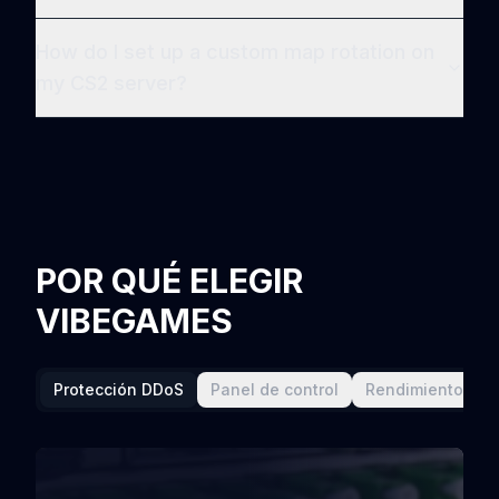
How do I set up a custom map rotation on
my CS2 server?
POR QUÉ ELEGIR
VIBEGAMES
Protección DDoS
Panel de control
Rendimiento